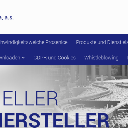
, a.s.
hwindigkeitsweiche Prosenice
Produkte und Dienstle
wnloaden
GDPR und Cookies
Whistleblowing
NELLER
ERSTELLER