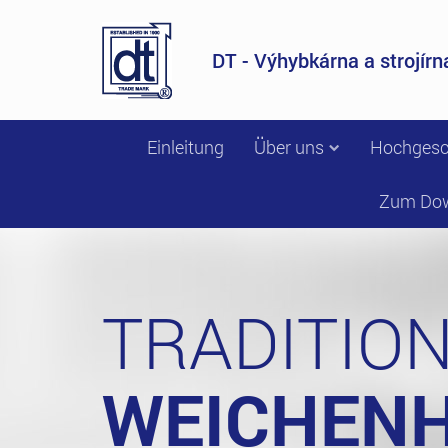
DT - Výhybkárna a strojírna
Einleitung
Über uns
Hochgesc
Zum Do
TRADITIO
WEICHENH