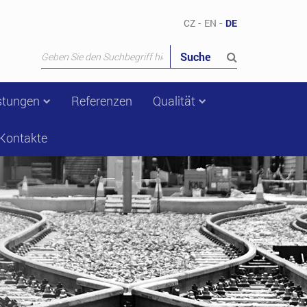
-
-
CZ
EN
DE
Suche
istungen
Referenzen
Qualität
Kontakte