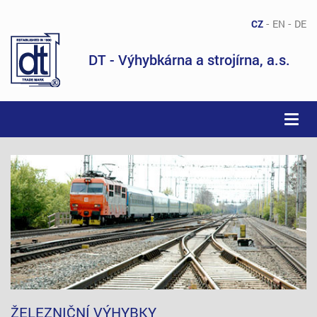
-
-
CZ
EN
DE
DT - Výhybkárna a strojírna, a.s.
Togg
navi
ŽELEZNIČNÍ VÝHYBKY