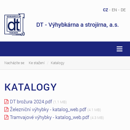
-
-
CZ
EN
DE
DT - Výhybkárna a strojírna, a.s.
Togg
navi
Nacházíte se:
Ke stažení
Katalogy
KATALOGY
DT brožura 2024.pdf
(1.1 MB)
Železniční výhybky - katalog_web.pdf
(4.1 MB)
Tramvajové výhybky - katalog_web.pdf
(4.3 MB)